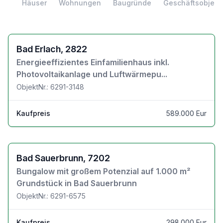
Häuser
Wohnungen
Baugründe
Geschäftsobjekt
Zu den Objektdetails
Bad Erlach, 2822
Energieeffizientes Einfamilienhaus inkl.
Photovoltaikanlage und Luftwärmepu...
ObjektNr.: 6291-3148
Kaufpreis
589.000 Eur
Zu den Objektdetails
Bad Sauerbrunn, 7202
Bungalow mit großem Potenzial auf 1.000 m²
Grundstück in Bad Sauerbrunn
ObjektNr.: 6291-6575
Kaufpreis
298.000 Eur