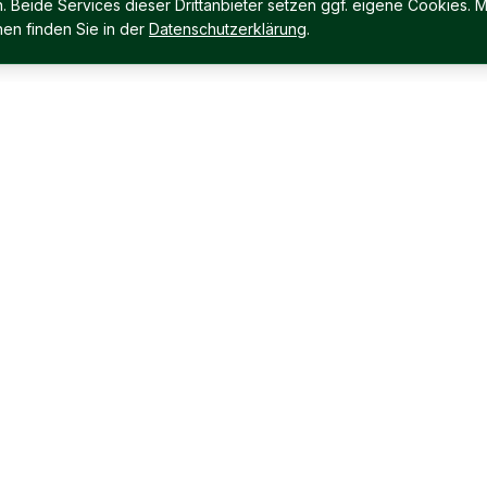
Beide Services dieser Drittanbieter setzen ggf. eigene Cookies. M
en finden Sie in der
Datenschutzerklärung
.
Für Verkäufer
Für Käufer
Sie wollen verkaufen?
Immobilienangebote
Interessenten Kartei
Was suchen Sie?
Leistungen für Verkäufer
Leistungen für Käufer