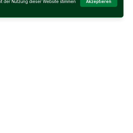
it der Nutzung dieser Website stimmen
Akzeptieren
Immobilien Permoser
Öffnungszeiten
Mo - Fr: 08:00 - 17:00 Uhr
Über uns
Wochenende und Abend
Kontakt
nach Vereinbarung
Impressum
Datenschutz