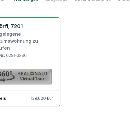
jektdetails
rfl, 7201
 gelegene
tumswohnung zu
ufen
Nr.: 6291-3286
eis
139.000 Eur