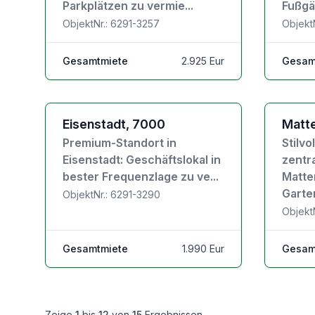
Parkplätzen zu vermie...
Fußgä
ObjektNr.: 6291-3257
Objekt
Gesamtmiete
2.925 Eur
Gesam
Zu den Objektdetails
Zu den Ob
Eisenstadt, 7000
Matte
Premium-Standort in
Stilv
Eisenstadt: Geschäftslokal in
zentr
bester Frequenzlage zu ve...
Matte
Garte
ObjektNr.: 6291-3290
Objekt
Gesamtmiete
1.990 Eur
Gesam
Zeige
1
bis
12
von
15
Ergebnissen