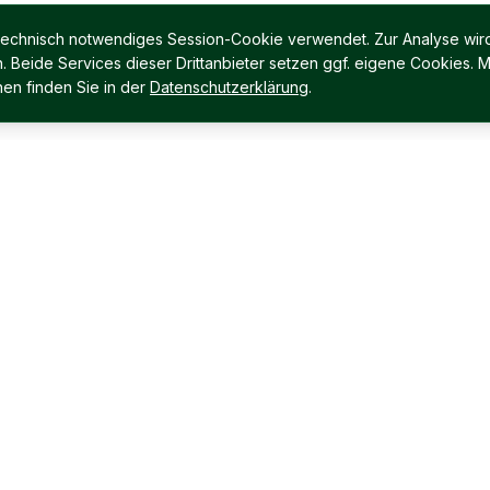
 technisch notwendiges Session-Cookie verwendet. Zur Analyse wird
Beide Services dieser Drittanbieter setzen ggf. eigene Cookies. M
en finden Sie in der
Datenschutzerklärung
.
Für Verkäufer
Für Käufer
Sie wollen verkaufen?
Immobilienangebote
Interessenten Kartei
Was suchen Sie?
Leistungen für Verkäufer
Leistungen für Käufer