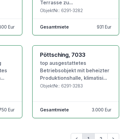
Terrasse zu...
ObjektNr.: 6291-3282
.800 Eur
Gesamtmiete
931 Eur
Zu den Objektdetails
Pöttsching, 7033
g
top ausgestattetes
rtes
Betriebsobjekt mit beheizter
..
Produktionshalle, klimatisi...
ObjektNr.: 6291-3283
750 Eur
Gesamtmiete
3.000 Eur
1
2