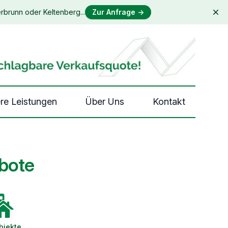
rbrunn oder Keltenberg...
Zur Anfrage
→
Dis
re Leistungen
Über Uns
Kontakt
ebote
bjekte