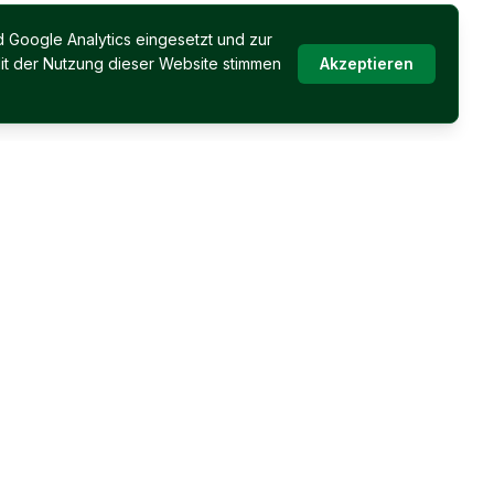
 Google Analytics eingesetzt und zur
it der Nutzung dieser Website stimmen
Akzeptieren
Immobilien Permoser
Öffnungszeiten
Mo - Fr: 08:00 - 17:00 Uhr
Über uns
Wochenende und Abend
Kontakt
nach Vereinbarung
Impressum
Datenschutz