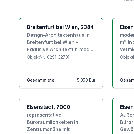
Zu den Objektdetails
Zu den Ob
Breitenfurt bei Wien, 2384
Eisen
Design-Architektenhaus in
moder
Breitenfurt bei Wien –
m² in
Exklusive Architektur, mod...
vermi
ObjektNr.: 6291-32731
Objekt
Gesamtmiete
5.350 Eur
Gesam
Zu den Objektdetails
Zu den Ob
Eisenstadt, 7000
Eisen
repräsentative
Außer
Büroräumlichkeiten in
Büror
Zentrumsnähe mit
Gewöl