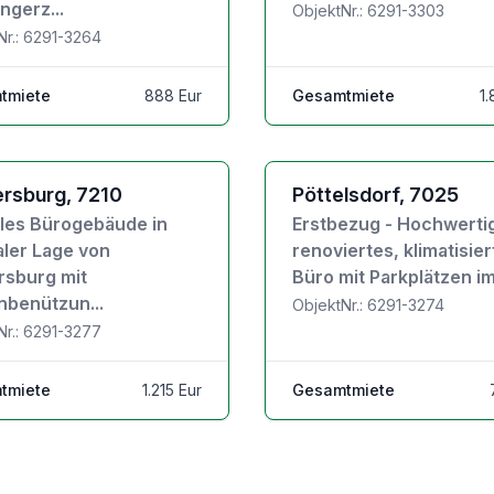
ngerz...
ObjektNr.: 6291-3303
Nr.: 6291-3264
tmiete
888 Eur
Gesamtmiete
1
jektdetails
Zu den Objektdetails
rsburg, 7210
Pöttelsdorf, 7025
olles Bürogebäude in
Erstbezug - Hochwerti
aler Lage von
renoviertes, klimatisie
rsburg mit
Büro mit Parkplätzen im.
nbenützun...
ObjektNr.: 6291-3274
Nr.: 6291-3277
tmiete
1.215 Eur
Gesamtmiete