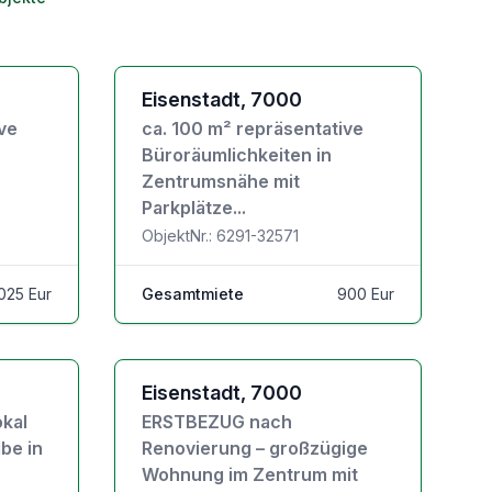
Zu den Objektdetails
Eisenstadt, 7000
ve
ca. 100 m² repräsentative
Büroräumlichkeiten in
Zentrumsnähe mit
Parkplätze...
ObjektNr.: 6291-32571
025 Eur
Gesamtmiete
900 Eur
Zu den Objektdetails
Eisenstadt, 7000
okal
ERSTBEZUG nach
be in
Renovierung – großzügige
Wohnung im Zentrum mit