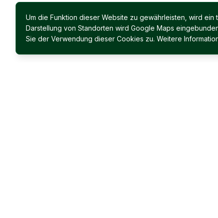
Um die Funktion dieser Website zu gewährleisten, wird ein
Darstellung von Standorten wird Google Maps eingebunden. 
Sie der Verwendung dieser Cookies zu. Weitere Information
Immobilien Permoser Ges.m.b.H.
Schubertallee 12
7202 Bad Sauerbrunn
Facebook
Instagram