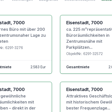
jektdetails
Zu den Objektdetails
stadt, 7000
Eisenstadt, 7000
nes Büro mit über 200
ca. 225 m²repräsentati
 zentrumsnaher Lage zu
Büroräumlichkeiten in
eten
Zentrumsnähe mit
Parkplätzen...
Nr.: 6291-3276
ObjektNr.: 6291-32572
tmiete
2.583 Eur
Gesamtmiete
2.
jektdetails
Zu den Objektdetails
stadt, 7000
Eisenstadt, 7000
gewöhnliche
Attraktives Geschäftsl
äumlichkeiten mit
mit historischem Gewöl
ben – direkt in der
bester Frequenzlage...