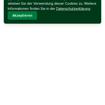
stimmen Sie der Verwendung dieser Cookies zu. Weitere
Informationen finden Sie in der
Datenschutzerklärung
.
Akzeptieren
Immobilien Permoser Ges.m.b.H.
Schubertallee 12
7202 Bad Sauerbrunn
Facebook
Instagram