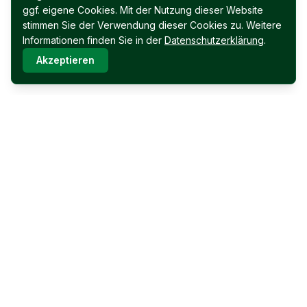
ggf. eigene Cookies. Mit der Nutzung dieser Website
stimmen Sie der Verwendung dieser Cookies zu. Weitere
Informationen finden Sie in der
Datenschutzerklärung
.
Akzeptieren
Immobilien Permoser Ges.m.b.H.
Schubertallee 12
7202 Bad Sauerbrunn
Facebook
Instagram