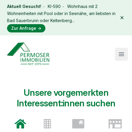
Aktuell Gesucht!
KI-590
Wohnhaus mit 2
Wohneinheiten mit Pool oder in Seenähe, am liebsten in
Dism
Bad Sauerbrunn oder Keltenberg...
Zur Anfrage
→
Immobilien Permoser Logo
Open
Unsere vorgemerkten
Interessent:innen suchen