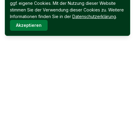
ggf. eigene Cookies. Mit der Nutzung dieser Website
stimmen Sie der Verwendung dieser Cookies zu. Weitere
Informationen finden Sie in der
Datenschutzerklärung
.
Akzeptieren
Immobilien Permoser Ges.m.b.H.
Schubertallee 12
7202 Bad Sauerbrunn
Facebook
Instagram