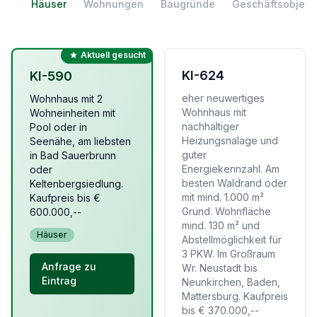
Häuser
Wohnungen
Baugründe
Geschäftsobjekt
Aktuell gesucht
KI-624
KI-590
eher neuwertiges
Wohnhaus mit 2
Wohnhaus mit
Wohneinheiten mit
nachhaltiger
Pool oder in
Heizungsnalage und
Seenähe, am liebsten
guter
in Bad Sauerbrunn
Energiekennzahl. Am
oder
besten Waldrand oder
Keltenbergsiedlung.
mit mind. 1.000 m²
Kaufpreis bis €
Grund. Wohnfläche
600.000,--
mind. 130 m² und
Häuser
Abstellmöglichkeit für
3 PKW. Im Großraum
Anfrage zu
Wr. Neustadt bis
Eintrag
Neunkirchen, Baden,
Mattersburg. Kaufpreis
bis € 370.000,--