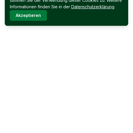
stimmen Sie der Verwendung dieser Cookies zu. Weitere
Informationen finden Sie in der
Datenschutzerklärung
.
Akzeptieren
Immobilien Permoser Ges.m.b.H.
Schubertallee 12
7202 Bad Sauerbrunn
Facebook
Instagram
Für Verkäufer
Immobilien Permoser