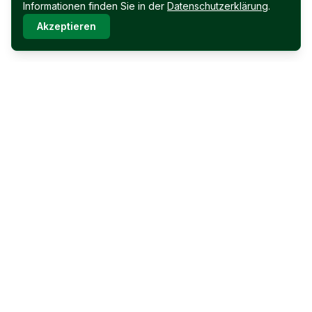
Informationen finden Sie in der
Datenschutzerklärung
.
Akzeptieren
Immobilien Permoser Ges.m.b.H.
Schubertallee 12
7202 Bad Sauerbrunn
Facebook
Instagram
Für Verkäufer
Immobilien Permoser